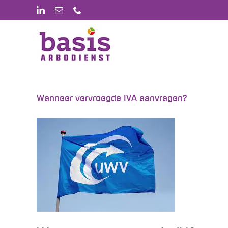
Ga
LinkedIn
E-
Phone
mail
naar
inhoud
Wanneer vervroegde IVA aanvragen?