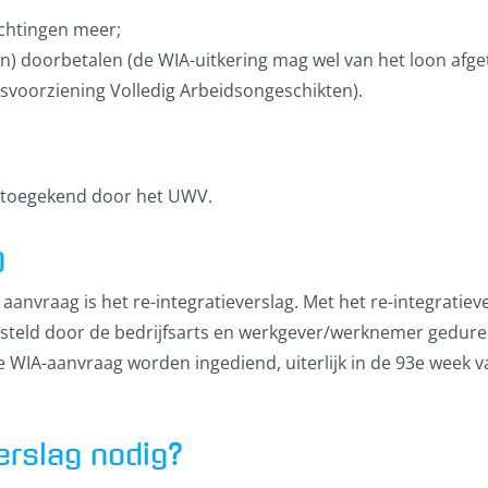
ichtingen meer;
n) doorbetalen (de WIA-uitkering mag wel van het loon afg
svoorziening Volledig Arbeidsongeschikten).
g toegekend door het UWV.
Klik om de PDF te openen in een nieuw venster
g
aanvraag is het re-integratieverslag. Met het re-integratie
gesteld door de bedrijfsarts en werkgever/werknemer gedur
e WIA-aanvraag worden ingediend, uiterlijk in de 93e week v
erslag nodig?