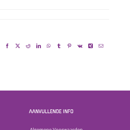
Facebook
X
Reddit
LinkedIn
WhatsApp
Tumblr
Pinterest
Vk
Xing
E-
mail
AANVULLENDE INFO
Algemene Voorwaarden