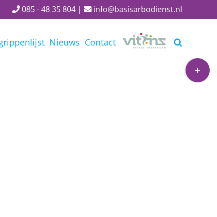
085 - 48 35 804
|
info@basisarbodienst.nl
grippenlijst
Nieuws
Contact
Toggle
Sliding
Bar
Area