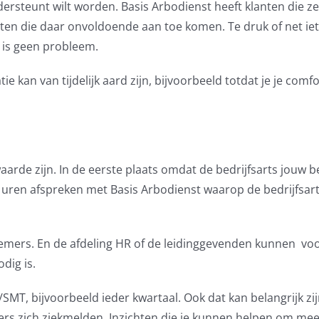
ersteunt wilt worden. Basis Arbodienst heeft klanten die ze
en die daar onvoldoende aan toe komen. Te druk of net iet
t is geen probleem.
tie kan van tijdelijk aard zijn, bijvoorbeeld totdat je je comf
aarde zijn. In de eerste plaats omdat de bedrijfsarts jouw b
e uren afspreken met Basis Arbodienst waarop de bedrijfsar
nemers. En de afdeling HR of de leidinggevenden kunnen vo
dig is.
MT, bijvoorbeeld ieder kwartaal. Ook dat kan belangrijk zi
rs zich ziekmelden. Inzichten die je kunnen helpen om meer 