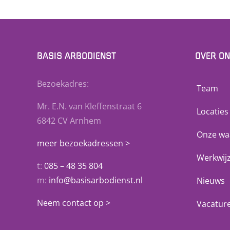
BASIS ARBODIENST
OVER O
Bezoekadres:
Team
Mr. E.N. van Kleffenstraat 6
Locaties
6842 CV Arnhem
Onze wa
meer bezoekadressen >
Werkwij
t:
085 – 48 35 804
m:
info@basisarbodienst.nl
Nieuws
Neem contact op >
Vacatur