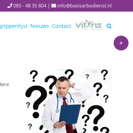
085 - 48 35 804
|
info@basisarbodienst.nl
grippenlijst
Nieuws
Contact
Toggle
Sliding
Bar
Area
dere