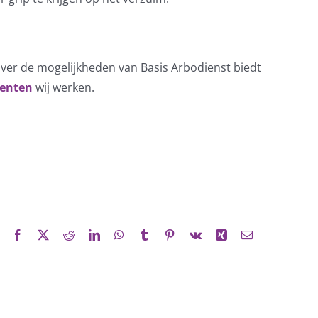
 over de mogelijkheden van Basis Arbodienst biedt
enten
wij werken.
Facebook
X
Reddit
LinkedIn
WhatsApp
Tumblr
Pinterest
Vk
Xing
E-
mail