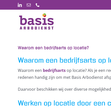
Ga
LinkedIn
E-
Phone
mail
naar
inhoud
Waarom een bedrijfsarts op locatie?
Waarom een bedrijfsarts op l
Waarom een
bedrijfsarts
op locatie? Als je een r
redenen handig zijn om met Basis Arbodienst afs
Daarvoor beschikken wij over diverse mogelijkhe
Werken op locatie door een