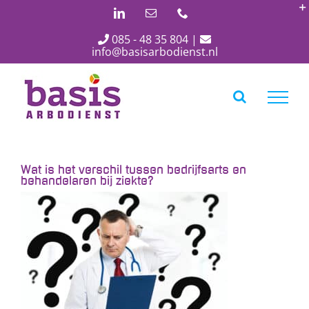
Ga
LinkedIn
E-
Phone
mail
naar
085 - 48 35 804
|
inhoud
info@basisarbodienst.nl
Wat is het verschil tussen bedrijfsarts en
behandelaren bij ziekte?