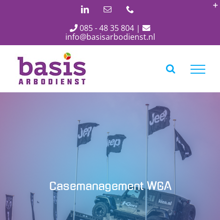
Ga
LinkedIn
E-
Phone
mail
naar
085 - 48 35 804
|
inhoud
info@basisarbodienst.nl
Casemanagement WGA