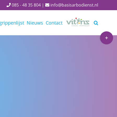
085 - 48 35 804
|
info@basisarbodienst.nl
grippenlijst
Nieuws
Contact
Toggle
Sliding
Bar
Area