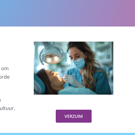
d om
oorde
n
ultuur,
VERZUIM