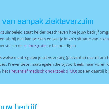
 van aanpak ziekteverzuim
Klik om de PDF te openen in een nieuw venster
erzuimbeleid staat helder beschreven hoe jouw bedrijf om
n als hij niet kan werken en wat je in zo’n situatie van elk
herstel en de
re-integratie
te bespoedigen.
 welke maatregelen je uit voorzorg (preventie) neemt om t
es. Preventieve maatregelen die bijvoorbeeld naar voren 
 het
Preventief medisch onderzoek (PMO)
spelen daarbij b
ouw bedrijf