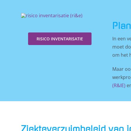
Plan
In een v
RISICO INVENTARISATIE
moet doe
om het 
Maar ook
werkproc
(R&IE)
en
Ziekteverzuimbeleid van j