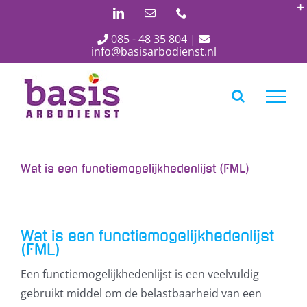
Ga
LinkedIn
E-
Phone
mail
naar
085 - 48 35 804
|
inhoud
info@basisarbodienst.nl
Wat is een functiemogelijkhedenlijst (FML)
Wat is een functiemogelijkhedenlijst
(FML)
Een functiemogelijkhedenlijst is een veelvuldig
gebruikt middel om de belastbaarheid van een