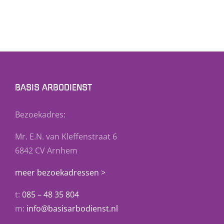
BASIS ARBODIENST
Bezoekadres:
Mr. E.N. van Kleffenstraat 6
6842 CV Arnhem
meer bezoekadressen >
t:
085 – 48 35 804
m:
info@basisarbodienst.nl