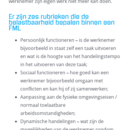
werknemer zijn eigen werk niet meer kan doen.
Er zijn zes rubrieken die de
belastbaarheid bepalen binnen een
Klik om de PDF te openen in een
FML
nieuw venster
Persoonlijk functioneren
–
is de werknemer
bijvoorbeeld in staat zelf een taak uitvoeren
en wat is de hoogte van het handelingstempo
in het uitvoeren van deze taak;
Sociaal functioneren
–
hoe goed kan een
werknemer bijvoorbeeld omgaan met
conflicten en kan hij of zij samenwerken;
Aanpassing aan de fysieke omgevingseisen /
normaal toelaatbare
arbeidsomstandigheden;
Dynamische handelingen
–
wat zijn de
mogelijkheden van de werknemer rondom