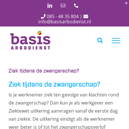
Ga
LinkedIn
E-
Phone
mail
naar
085 - 48 35 804
|
inhoud
info@basisarbodienst.nl
Ziek tijdens de zwangerschap?
Ziek tijdens de zwangerschap?
Is je werknemer ziek ten gevolge van klachten rond
de zwangerschap? Dan kun je als werkgever een
Ziektewet uitkering aanvragen vanaf de eerste dag
van ziekte. De uitkering eindigt als de werknemer
weer beter is of tot het zwangerschapsverlof