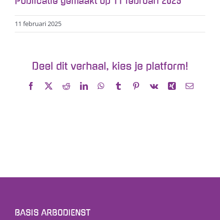
Publicatie gemaakt op 11 februari 2025
11 februari 2025
Deel dit verhaal, kies je platform!
Facebook
X
Reddit
LinkedIn
WhatsApp
Tumblr
Pinterest
Vk
Xing
E-
mail
BASIS ARBODIENST