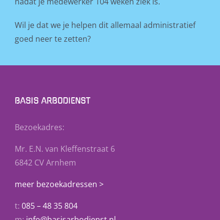
nadat je medewerker 104 weken ziek is.
Wil je dat we je helpen dit allemaal administratief
goed neer te zetten?
BASIS ARBODIENST
Bezoekadres:
Mr. E.N. van Kleffenstraat 6
6842 CV Arnhem
meer bezoekadressen >
t:
085 – 48 35 804
m:
info@basisarbodienst.nl