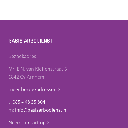
BASIS ARBODIENST
Bezoekadres:
Mr. E.N. van Kleffenstraat 6
6842 CV Arnhem
meer bezoekadressen >
t:
085 – 48 35 804
m:
info@basisarbodienst.nl
Neem contact op >