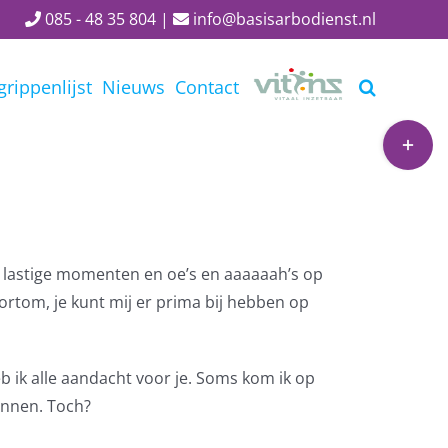
085 - 48 35 804
|
info@basisarbodienst.nl
grippenlijst
Nieuws
Contact
Toggle
Sliding
Bar
Area
d, lastige momenten en oe’s en aaaaaah’s op
Kortom, je kunt mij er prima bij hebben op
b ik alle aandacht voor je. Soms kom ik op
unnen. Toch?