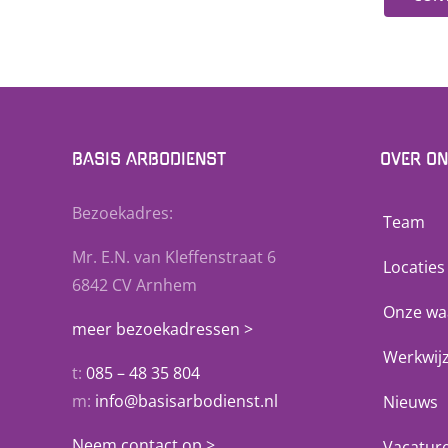
BASIS ARBODIENST
OVER O
Bezoekadres:
Team
Mr. E.N. van Kleffenstraat 6
Locaties
6842 CV Arnhem
Onze wa
meer bezoekadressen >
Werkwij
t:
085 – 48 35 804
m:
info@basisarbodienst.nl
Nieuws
Neem contact op >
Vacatur