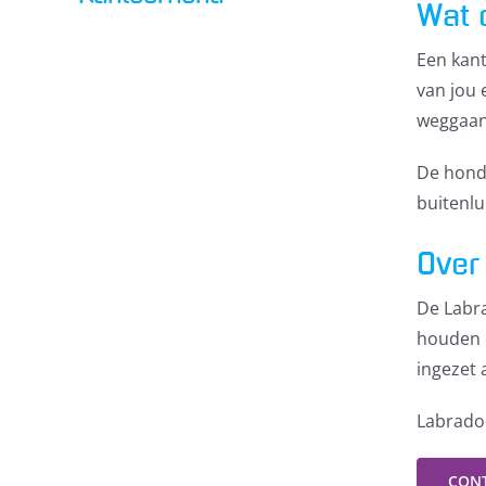
Wat 
Een kant
van jou 
weggaan
De hond 
buitenl
Over
De Labra
houden 
ingezet 
Labradoo
CON