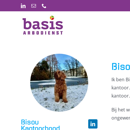
Ga
LinkedIn
E-
Phone
mail
naar
inhoud
Biso
Ik ben B
kantoor.
kantoor.
Bij het 
ongewen
Bisou
Kantoorhond