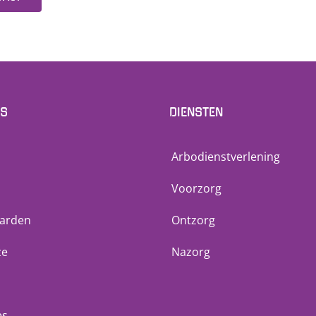
Klik om de PDF te openen in een nieuw venster
NS
DIENSTEN
Arbodienstverlening
Voorzorg
arden
Ontzorg
ze
Nazorg
es